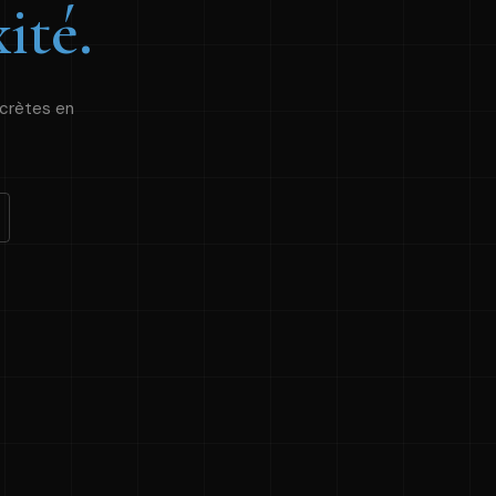
ité.
ncrètes en