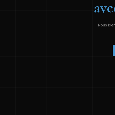
ave
Nous iden